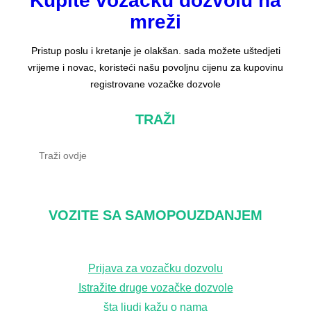
Kupite vozačku dozvolu na
mreži
Pristup poslu i kretanje je olakšan. sada možete uštedjeti
vrijeme i novac, koristeći našu povoljnu cijenu za kupovinu
registrovane vozačke dozvole
TRAŽI
T
r
a
ž
VOZITE SA SAMOPOUZDANJEM
i
Prijava za vozačku dozvolu
Istražite druge vozačke dozvole
šta ljudi kažu o nama