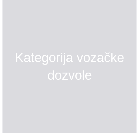
a
ž
i
Kategorija vozačke
dozvole