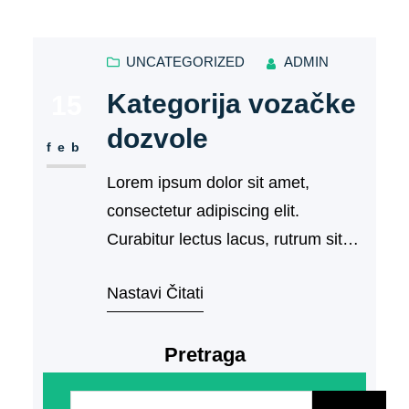
UNCATEGORIZED
ADMIN
Kategorija vozačke
15
dozvole
feb
Lorem ipsum dolor sit amet,
consectetur adipiscing elit.
Curabitur lectus lacus, rutrum sit
amet placerat et, bibendum nec
Nastavi Čitati
mauris. Duis…
Pretraga
P