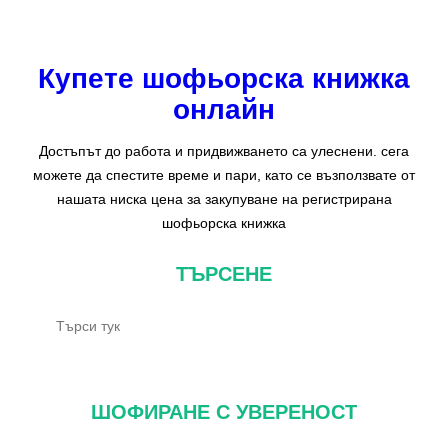
Купете шофьорска книжка
онлайн
Достъпът до работа и придвижването са улеснени. сега
можете да спестите време и пари, като се възползвате от
нашата ниска цена за закупуване на регистрирана
шофьорска книжка
ТЪРСЕНЕ
Т
ъ
р
с
ШОФИРАНЕ С УВЕРЕНОСТ
е