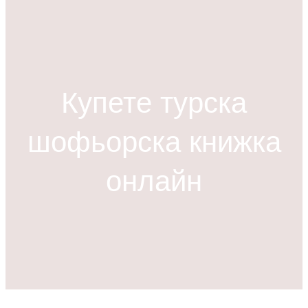
р
с
е
н
е
Купете турска
шофьорска книжка
онлайн