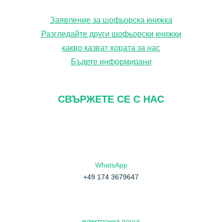
н
Заявление за шофьорска книжка
е
Разгледайте други шофьорски книжки
какво казват хората за нас
Бъдете информирани
СВЪРЖЕТЕ СЕ С НАС
WhatsApp
+49 174 3679647
електронна поща