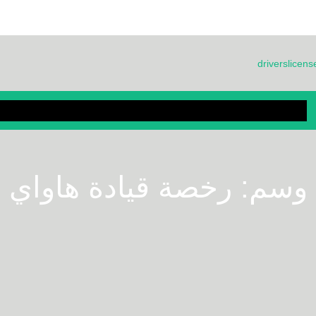
driverslice
بيت
معلومات عنا
التعليمات
استمارة الطلب
مدونة
منتجات
وسم:
رخصة قيادة هاواي